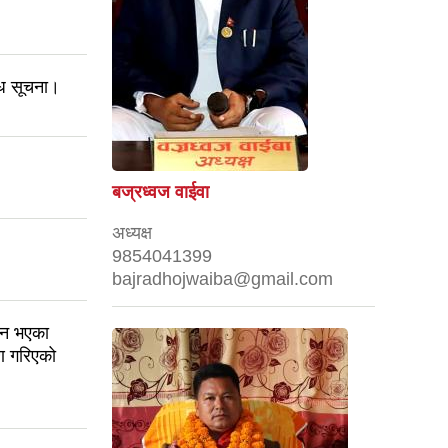
धि सूचना।
बज्रध्वज वाईवा
अध्यक्ष
9854041399
bajradhojwaiba@gmail.com
लन भएका
ण गरिएको