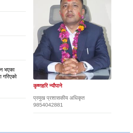
लन भएका
ण गरिएको
कृष्णहरि न्यौपाने
प्रमुख प्रशासकीय अधिकृत
9854042881