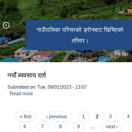
गाउँपालिका परिसरको ड्रोनबाट खिचिएको
ऐतिहासिक हरिहरपुरगढी किल्ला
प्राकृतिक कुण्ड पोखरी
तस्विर।
नयाँ ब्यवसाय दर्ता
Submitted on:
Tue, 08/01/2023 - 13:07
Read more
about नयाँ ब्यवसाय दर्ता
Pages
« first
‹ previous
1
2
3
4
6
7
8
9
…
next ›