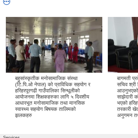
बहुसांस्कृतीक मनोसामाजिक संस्था
बागमती प्रद
(टि.पि.ओ नेपाल) को प्राविधिक सहयोग र
सचिव श्री श
हरिहरपूरगढी गाउँपालिका सिन्धूलीको
आउनुभएको अ
आयोजनमा शिक्षकहरुका लागि ५ दिवशीय
साझेदारी क
आधारभूत मनोसामाजिक तथा मानसिक
भएको हरिहर
स्वास्थ्य सहयोग बिषयक तालिमको
तरकारी ख
झलकहरु
अनुगमन त
Services