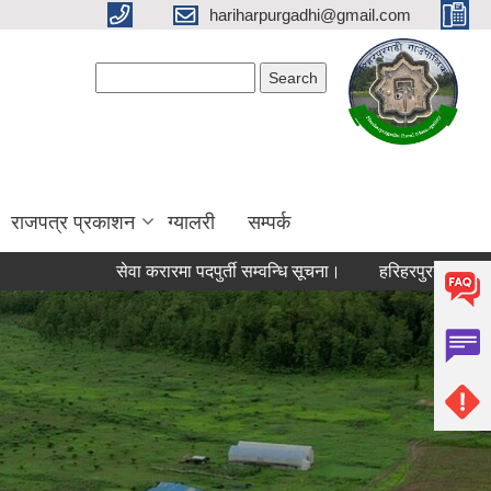
hariharpurgadhi@gmail.com
Search form
Search
राजपत्र प्रकाशन
ग्यालरी
सम्पर्क
सेवा करारमा पदपुर्ती सम्वन्धि सूचना।
हरिहरपुरगढी गाउँपालिकाम