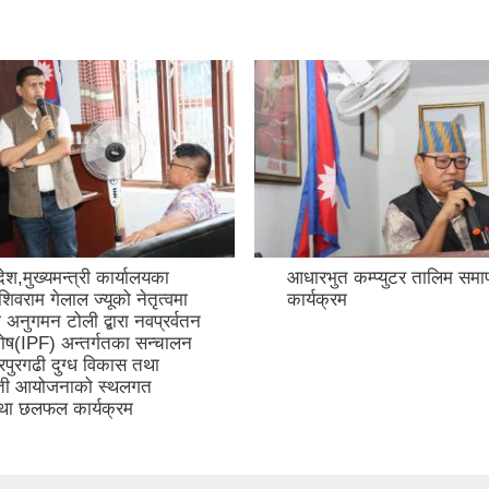
ेश,मुख्यमन्त्री कार्यालयका
आधारभुत कम्प्युटर तालिम सम
िवराम गेलाल ज्यूको नेतृत्वमा
कार्यक्रम
नुगमन टोली द्बारा नवप्रर्वतन
ोष(IPF) अन्तर्गतका सन्चालन
पुरगढी दुग्ध विकास तथा
ेती आयोजनाको स्थलगत
था छलफल कार्यक्रम