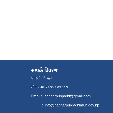
सम्पर्क विवरण:
झनझने ,सिन्धुली
फोन:९७७ ९८५४०४१८८१
Email :-
hariharpurgadhi@gmail.com
:
info@hariharpurgadhimun.gov.np