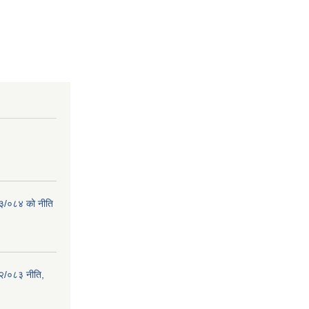
८३/०८४ को नीति
२/०८३ नीति,