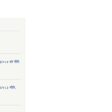
८३/०८४ को नीति
२/०८३ नीति,