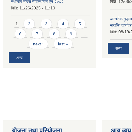
स्थानीय मदिरा व्यवस्थापन ऐन २०८२
मिति:
12/06/
मिति:
11/26/2025 - 11:10
आन्तरीक ढुङ्गा
Pages
1
2
3
4
5
सम्वन्धि कार्य
मिति:
08/19/
6
7
8
9
…
next ›
last »
अन्य
अन्य
योजना तथा परियोजना
आय व्यय