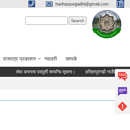
hariharpurgadhi@gmail.com
Search form
Search
राजपत्र प्रकाशन
ग्यालरी
सम्पर्क
सेवा करारमा पदपुर्ती सम्वन्धि सूचना।
हरिहरपुरगढी गाउँपालिकामा बसो