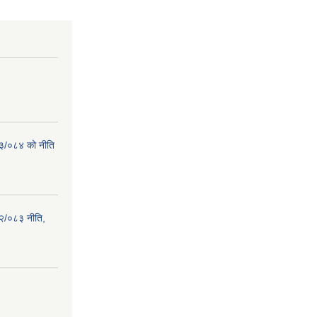
८३/०८४ को नीति
२/०८३ नीति,