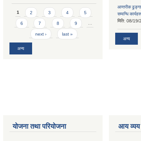
आन्तरीक ढुङ्गा
Pages
1
2
3
4
5
सम्वन्धि कार्य
मिति:
08/19/
6
7
8
9
…
next ›
last »
अन्य
अन्य
योजना तथा परियोजना
आय व्यय