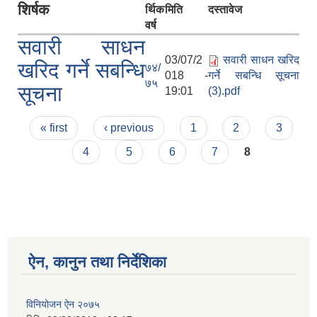
शिर्षक
र्थिक
मिति
दस्तावेज
वर्ष
सवारी साधन
03/07/2
सवारी साधन खरिद
खरिद गर्ने सबन्धि
७४/
018 -
गर्ने सबन्धि सूचना
७५
सूचना
19:01
(3).pdf
Pages
« first
‹ previous
1
2
3
4
5
6
7
8
ऐन, कानुन तथा निर्देशिका
विनियोजन ऐन २०७५