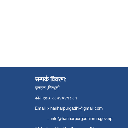
सम्पर्क विवरण:
झनझने ,सिन्धुली
फोन:९७७ ९८५४०४१८८१
Email :-
hariharpurgadhi@gmail.com
:
info@hariharpurgadhimun.gov.np