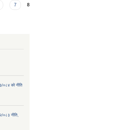
7
8
८३/०८४ को नीति
२/०८३ नीति,