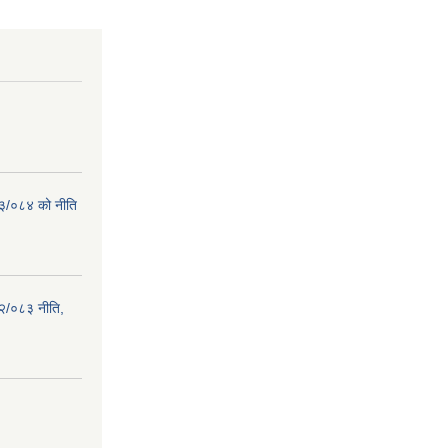
८३/०८४ को नीति
२/०८३ नीति,