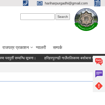
hariharpurgadhi@gmail.com
Search form
Search
राजपत्र प्रकाशन
ग्यालरी
सम्पर्क
दपुर्ती सम्वन्धि सूचना।
हरिहरपुरगढी गाउँपालिकामा बसोबास गर्ने भुमिहिन 