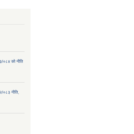
८३/०८४ को नीति
२/०८३ नीति,