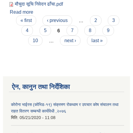
मौचुदा सूचि निवेदन ढाँचा.pdf
Read more
about मौजुदा सूचिमा दर्ता हुनको लागी दिईने निवेदन ढाचाँ
Pages
« first
‹ previous
…
2
3
4
5
6
7
8
9
10
…
next ›
last »
ऐन, कानुन तथा निर्देशिका
कोरोना भाईरस (कोभिड-१९) संक्रमण रोकथाम र उपचार कोष संचालन तथा
राहत वितरण सम्बन्धी कार्यविधी ,२०७६
मिति:
05/21/2020 - 11:08