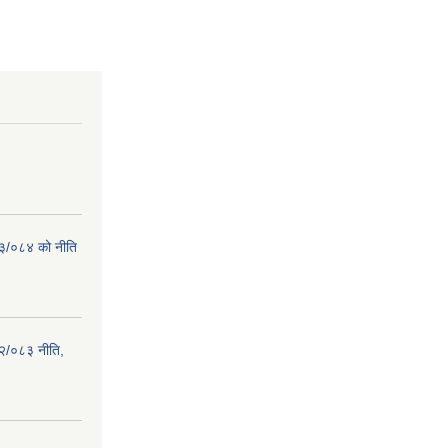
८३/०८४ को नीति
२/०८३ नीति,