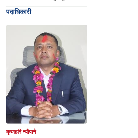
पदाधिकारी
कृष्णहरि न्यौपाने