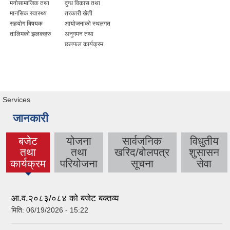
मनोसामाजिक तथा
दुग्ध विकास तथा
मानसिक स्वास्थ्य
तरकारी खेती
सहयोग बिषयक
आयोजनाको स्थलगत
तालिमको झलकहरु
अनुगमन तथा
छलफल कार्यक्रम
Services
जानकारी
बजेट
योजना
सार्वजनिक
विधुतीय
तथा
तथा
खरिद/बोलपत्र
शुसासन
(active
कार्यक्रम
परियोजना
सूचना
सेवा
tab)
आ.व.२०८३/०८४ को बजेट बक्तव्य
मिति:
06/19/2026 - 15:22