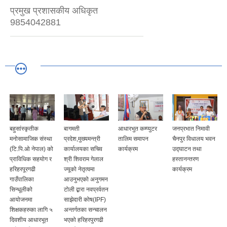
प्रमुख प्रशासकीय अधिकृत
9854042881
बहुसांस्कृतीक
बागमती
आधारभुत कम्प्युटर
जनप्रभात निमावी
मनोसामाजिक संस्था
प्रदेश,मुख्यमन्त्री
तालिम समापन
चैनपुर विधालय भवन
(टि.पि.ओ नेपाल) को
कार्यालयका सचिव
कार्यक्रम
उद्घाटन तथा
प्राविधिक सहयोग र
श्री शिवराम गेलाल
हस्तानन्तरण
हरिहरपूरगढी
ज्यूको नेतृत्वमा
कार्यक्रम
गाउँपालिका
आउनुभएको अनुगमन
सिन्धूलीको
टोली द्बारा नवप्रर्वतन
आयोजनमा
साझेदारी कोष(IPF)
शिक्षकहरुका लागि ५
अन्तर्गतका सन्चालन
दिवशीय आधारभूत
भएको हरिहरपुरगढी