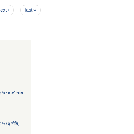
ext ›
last »
८३/०८४ को नीति
२/०८३ नीति,