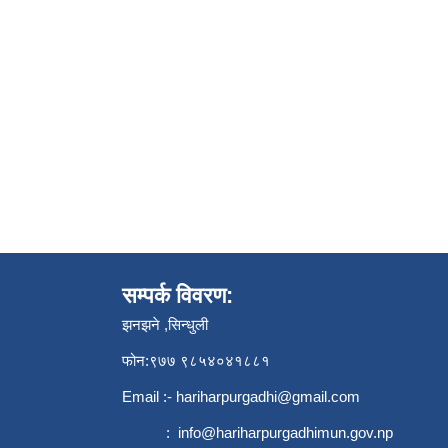
सम्पर्क विवरण:
झनझने ,सिन्धुली
फोन:९७७ ९८५४०४१८८१
Email :-
hariharpurgadhi@gmail.com
:
info@hariharpurgadhimun.gov.np