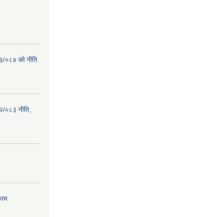
८३/०८४ को नीति
२/०८३ नीति,
्रम