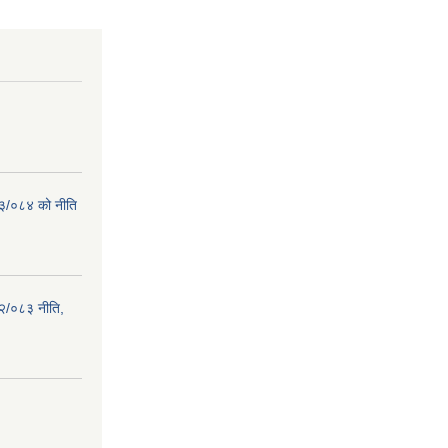
८३/०८४ को नीति
२/०८३ नीति,