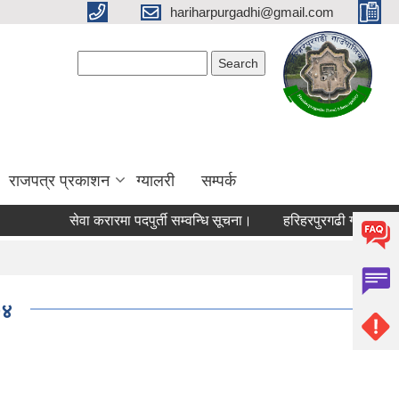
hariharpurgadhi@gmail.com
Search form
Search
राजपत्र प्रकाशन
ग्यालरी
सम्पर्क
सेवा करारमा पदपुर्ती सम्वन्धि सूचना।
हरिहरपुरगढी गाउँपालिकामा 
७४