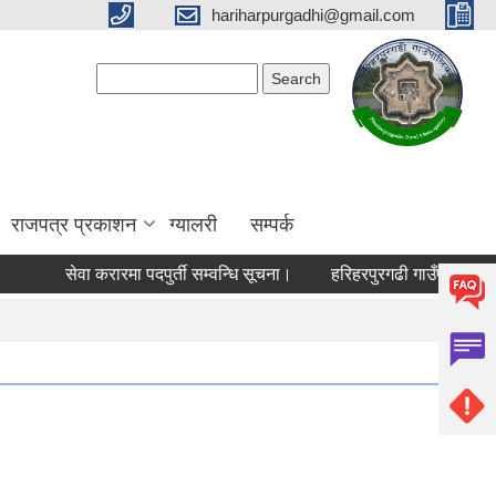
hariharpurgadhi@gmail.com
Search form
Search
राजपत्र प्रकाशन
ग्यालरी
सम्पर्क
सेवा करारमा पदपुर्ती सम्वन्धि सूचना।
हरिहरपुरगढी गाउँपालिकामा बस