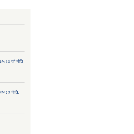
८३/०८४ को नीति
२/०८३ नीति,