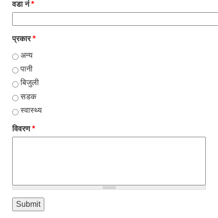
वडा नं
*
प्रकार
*
अन्य
पानी
बिजुली
सडक
स्वास्थ्य
विवरण
*