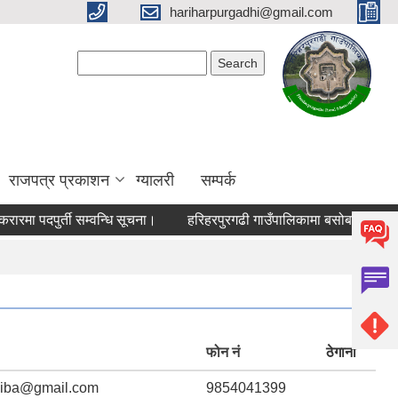
hariharpurgadhi@gmail.com
Search form
Search
राजपत्र प्रकाशन
ग्यालरी
सम्पर्क
 पदपुर्ती सम्वन्धि सूचना।
हरिहरपुरगढी गाउँपालिकामा बसोबास गर्ने भुमिहि
फोन नं
ठेगाना
aiba@gmail.com
9854041399