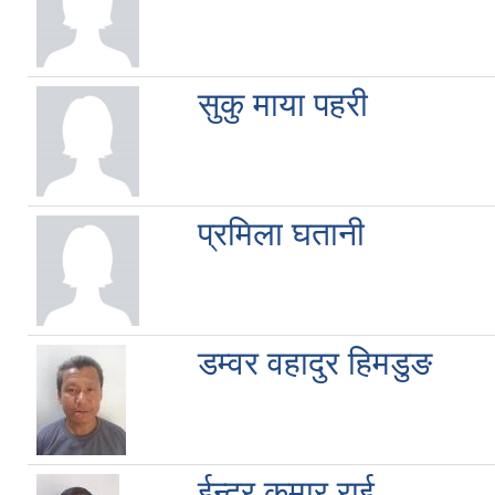
सुकु माया पहरी
प्रमिला घतानी
डम्वर वहादुर हिमडुङ
ईन्द्र कुमार राई