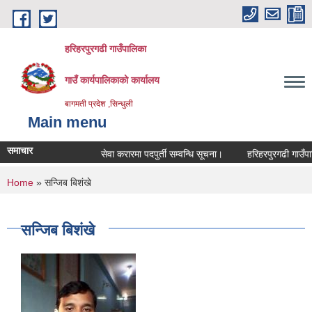
Skip to main content
हरिहरपुरगढी गाउँपालिका
गाउँ कार्यपालिकाको कार्यालय
बागमती प्रदेश ,सिन्धुली
Main menu
समाचार
सेवा करारमा पदपुर्ती सम्वन्धि सूचना।
हरिहरपुरगढी गाउँपालि
You are here
Home
» सन्जिब बिशंखे
सन्जिब बिशंखे