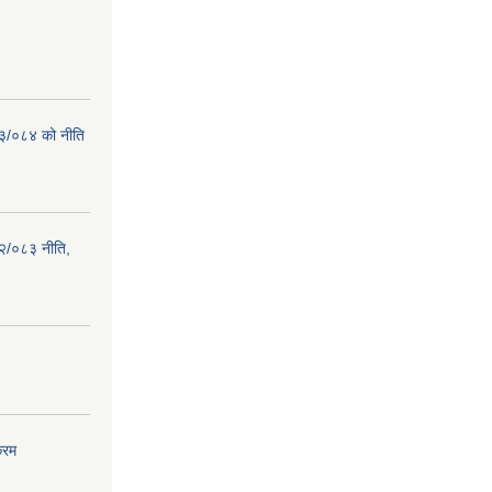
८३/०८४ को नीति
२/०८३ नीति,
्रम