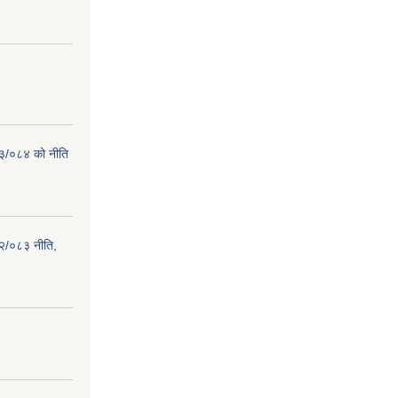
८३/०८४ को नीति
२/०८३ नीति,