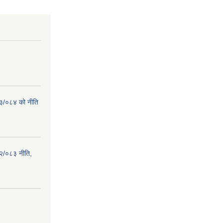
८३/०८४ को नीति
२/०८३ नीति,