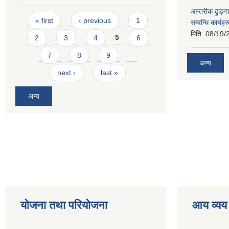
आन्तरीक ढुङ्गा
Pages
« first
‹ previous
1
सम्वन्धि कार्य
मिति:
08/19/
2
3
4
5
6
7
8
9
…
अन्य
next ›
last »
अन्य
योजना तथा परियोजना
आय व्यय