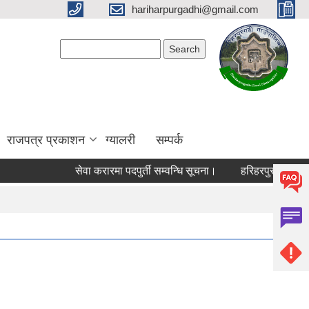
hariharpurgadhi@gmail.com
Search form
Search
राजपत्र प्रकाशन
ग्यालरी
सम्पर्क
सेवा करारमा पदपुर्ती सम्वन्धि सूचना।
हरिहरपुरगढी गाउँपालि