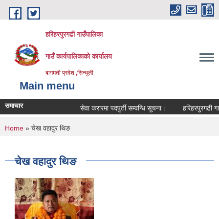
Skip to main content
हरिहरपुरगढी गाउँपालिका
गाउँ कार्यपालिकाको कार्यालय
बागमती प्रदेश ,सिन्धुली
Main menu
समाचार
सेवा करारमा पदपुर्ती सम्वन्धि सूचना।
हरिहरपुरगढी गाउँ
You are here
Home
» चेख वहादुर थिङ
चेख वहादुर थिङ