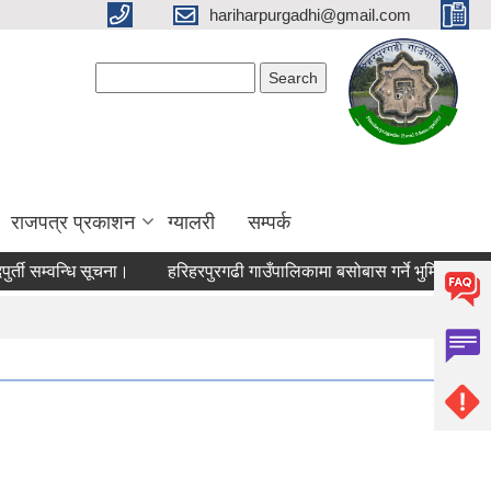
hariharpurgadhi@gmail.com
Search form
Search
राजपत्र प्रकाशन
ग्यालरी
सम्पर्क
ी सम्वन्धि सूचना।
हरिहरपुरगढी गाउँपालिकामा बसोबास गर्ने भुमिहिन दलित, 