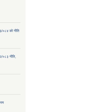
८३/०८४ को नीति
२/०८३ नीति,
्रम