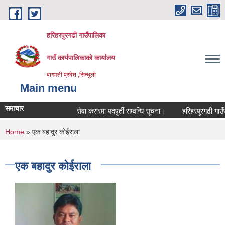
Skip to main content
हरिहरपुरगढी गाउँपालिका
गाउँ कार्यपालिकाको कार्यालय
बागमती प्रदेश ,सिन्धुली
Main menu
समाचार
सेवा करारमा पदपुर्ती सम्वन्धि सूचना।
हरिहरपुरगढी गाउँपाल
You are here
Home
» एक बहादुर कोईराला
एक बहादुर कोईराला