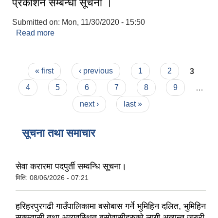
प्रकाशन सम्बन्धी सूचना ।
Submitted on:
Mon, 11/30/2020 - 15:50
Read more
about उद्यम विकास सहजकर्ता/सहयोगी पदको नतिजा
प्रकाशन सम्बन्धी सूचना ।
Pages
« first
‹ previous
1
2
3
4
5
6
7
8
9
…
next ›
last »
सूचना तथा समाचार
सेवा करारमा पदपुर्ती सम्वन्धि सूचना।
मिति:
08/06/2026 - 07:21
हरिहरपुरगढी गाउँपालिकामा बसोबास गर्ने भुमिहिन दलित, भुमिहिन
सुकुम्वासी तथा अव्यवस्थित बसोवासीहरुको लागी अत्यन्त जरुरी