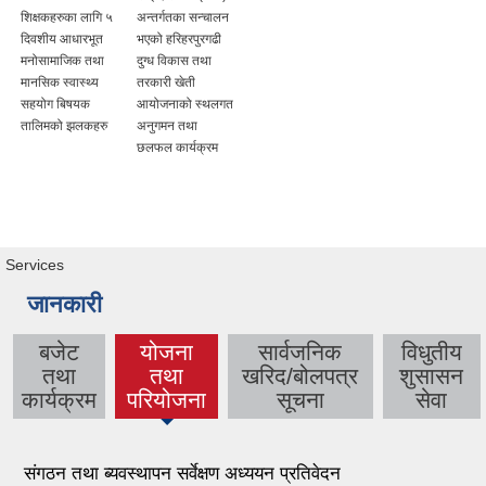
शिक्षकहरुका लागि ५
अन्तर्गतका सन्चालन
दिवशीय आधारभूत
भएको हरिहरपुरगढी
मनोसामाजिक तथा
दुग्ध विकास तथा
मानसिक स्वास्थ्य
तरकारी खेती
सहयोग बिषयक
आयोजनाको स्थलगत
तालिमको झलकहरु
अनुगमन तथा
छलफल कार्यक्रम
Services
जानकारी
बजेट
योजना
सार्वजनिक
विधुतीय
तथा
तथा
खरिद/बोलपत्र
शुसासन
(active
कार्यक्रम
परियोजना
सूचना
सेवा
tab)
संगठन तथा ब्यवस्थापन सर्वेक्षण अध्ययन प्रतिवेदन