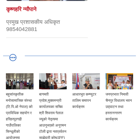
कृष्णहरि न्यौपाने
प्रमुख प्रशासकीय अधिकृत
9854042881
बहुसांस्कृतीक
बागमती
आधारभुत कम्प्युटर
जनप्रभात निमावी
मनोसामाजिक संस्था
प्रदेश,मुख्यमन्त्री
तालिम समापन
चैनपुर विधालय भवन
(टि.पि.ओ नेपाल) को
कार्यालयका सचिव
कार्यक्रम
उद्घाटन तथा
प्राविधिक सहयोग र
श्री शिवराम गेलाल
हस्तानन्तरण
हरिहरपूरगढी
ज्यूको नेतृत्वमा
कार्यक्रम
गाउँपालिका
आउनुभएको अनुगमन
सिन्धूलीको
टोली द्बारा नवप्रर्वतन
आयोजनमा
साझेदारी कोष(IPF)