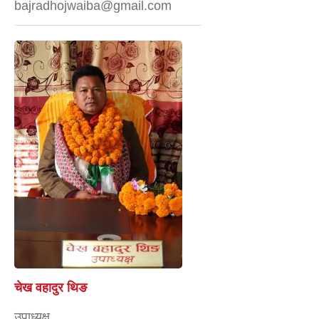
bajradhojwaiba@gmail.com
चेख वहादुर थिङ
उपाध्यक्ष